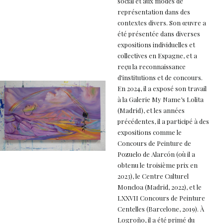
social et aux modes de
représentation dans des
contextes divers. Son œuvre a
été présentée dans diverses
expositions individuelles et
collectives en Espagne, et a
reçu la reconnaissance
d'institutions et de concours.
En 2024, il a exposé son travail
à la Galerie My Name’s Lolita
(Madrid), et les années
précédentes, il a participé à des
expositions comme le
Concours de Peinture de
Pozuelo de Alarcón (où il a
obtenu le troisième prix en
2023), le Centre Culturel
Moncloa (Madrid, 2022), et le
LXXVII Concours de Peinture
Centelles (Barcelone, 2019). À
Logroño, il a été primé du