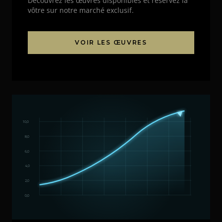
Découvrez les œuvres disponibles et réservez la
vôtre sur notre marché exclusif.
VOIR LES ŒUVRES
10,0
8,0
6,0
4,0
2,0
0,0