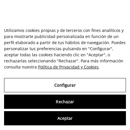
Utilizamos cookies propias y de terceros con fines analíticos y
para mostrarte publicidad personalizada en función de un
perfil elaborado a partir de tus hábitos de navegación. Puedes
personalizar tus preferencias pulsando en "Configurar",
aceptar todas las cookies haciendo clic en "Aceptar", o
rechazarlas seleccionando "Rechazar". Para más información
consulta nuestra
Política de Privacidad y Cookies
.
Configurar
Consu
Rechazar
Aceptar
Artiste
Portfolio
Carrière
Intelligence
Economics
Critique