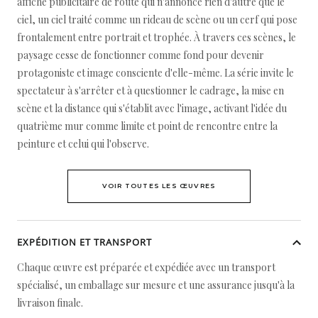
affiche publicitaire de route qui n'annonce rien d'autre que le
ciel, un ciel traité comme un rideau de scène ou un cerf qui pose
frontalement entre portrait et trophée. À travers ces scènes, le
paysage cesse de fonctionner comme fond pour devenir
protagoniste et image consciente d'elle-même. La série invite le
spectateur à s'arrêter et à questionner le cadrage, la mise en
scène et la distance qui s'établit avec l'image, activant l'idée du
quatrième mur comme limite et point de rencontre entre la
peinture et celui qui l'observe.
VOIR TOUTES LES ŒUVRES
EXPÉDITION ET TRANSPORT
Chaque œuvre est préparée et expédiée avec un transport
spécialisé, un emballage sur mesure et une assurance jusqu'à la
livraison finale.