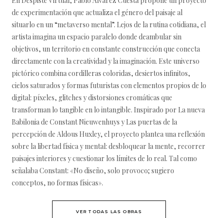
En Despiste Virtual, Pablo Álvarez Cuesta propone un proyecto
de experimentación que actualiza el género del paisaje al
situarlo en un “metaverso mental”. Lejos de la rutina cotidiana, el
artista imagina un espacio paralelo donde deambular sin
objetivos, un territorio en constante construcción que conecta
directamente con la creatividad y la imaginación. Este universo
pictórico combina cordilleras coloridas, desiertos infinitos,
cielos saturados y formas futuristas con elementos propios de lo
digital: píxeles, glitches y distorsiones cromáticas que
transforman lo tangible en lo intangible. Inspirado por La nueva
Babilonia de Constant Nieuwenhuys y Las puertas de la
percepción de Aldous Huxley, el proyecto plantea una reflexión
sobre la libertad física y mental: desbloquear la mente, recorrer
paisajes interiores y cuestionar los límites de lo real. Tal como
señalaba Constant: «No diseño, solo provoco; sugiero
conceptos, no formas físicas».
VER TODAS LAS OBRAS