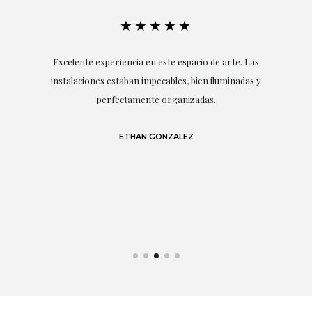
★★★★★
en
Excelente experiencia en este espacio de arte. Las
r
instalaciones estaban impecables, bien iluminadas y
perfectamente organizadas.
S
,
lo
en
ETHAN GONZALEZ
un