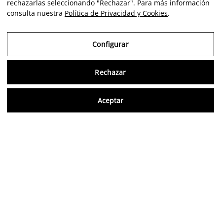
rechazarlas seleccionando "Rechazar". Para más información
consulta nuestra
Política de Privacidad y Cookies
.
Configurar
Rechazar
Consu
Aceptar
ES
Opiniones verificadas
5,0/5
Síguenos en redes