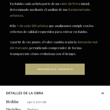
En Saisho cada artista parte de un
valor de firma
inicial,
determinado mediante el análisis de sus
fundamentales
artísticos
.
Sólo
1 de cada 500 artistas
que analizamos cumple con los
criterios de calidad requeridos para entrar en Saisho.
A partir de ese punto, el valor cambia según la
demanda real
del mercado
, permitiendo comprender de forma
transparente cómo evoluciona con el tiempo.
VER ANÁLISIS COMPLETO
DETALLES DE LA OBRA
Medidas
140 x 110 cm
Disciplina
Pintura