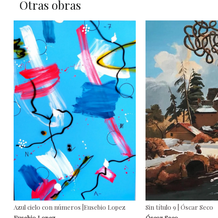
Otras obras
Azul cielo con números |Eusebio Lopez
Sin título 9 | Óscar Seco
Eusebio Lopez
Óscar Seco