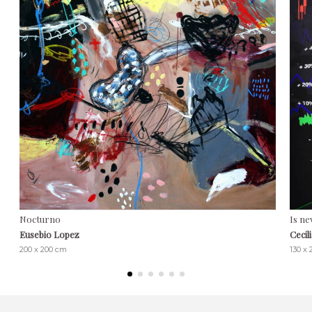
Nocturno
Is ne
Eusebio Lopez
Cecil
200 x 200 cm
130 x