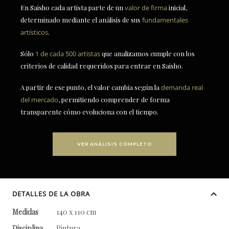
En Saisho cada artista parte de un
valor de firma
inicial,
determinado mediante el análisis de sus
fundamentales
artísticos
.
Sólo
1 de cada 500 artistas
que analizamos cumple con los
criterios de calidad requeridos para entrar en Saisho.
A partir de ese punto, el valor cambia según la
demanda real
del mercado
, permitiendo comprender de forma
transparente cómo evoluciona con el tiempo.
VER ANÁLISIS COMPLETO
DETALLES DE LA OBRA
Medidas
140 x 110 cm
Disciplina
Pintura