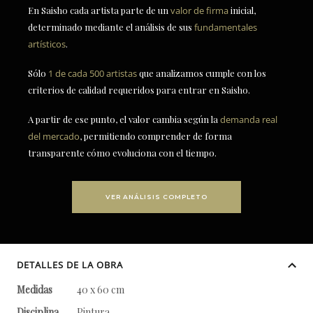
En Saisho cada artista parte de un
valor de firma
inicial,
determinado mediante el análisis de sus
fundamentales
artísticos
.
Sólo
1 de cada 500 artistas
que analizamos cumple con los
criterios de calidad requeridos para entrar en Saisho.
A partir de ese punto, el valor cambia según la
demanda real
del mercado
, permitiendo comprender de forma
transparente cómo evoluciona con el tiempo.
VER ANÁLISIS COMPLETO
DETALLES DE LA OBRA
Medidas
40 x 60 cm
Disciplina
Pintura