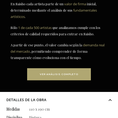
En Saisho cada artista parte de un
valor de firma
inicial,
determinado mediante el análisis de sus
fundamentales
artísticos
.
Sólo
1 de cada 500 artistas
que analizamos cumple con los
criterios de calidad requeridos para entrar en Saisho.
A partir de ese punto, el valor cambia según la
demanda real
del mercado
, permitiendo comprender de forma
transparente cómo evoluciona con el tiempo.
VER ANÁLISIS COMPLETO
DETALLES DE LA OBRA
Medidas
110 x 190 cm
Disciplina
Pintura