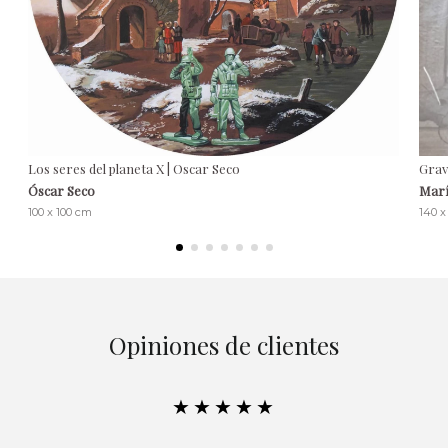
Los seres del planeta X | Oscar Seco
Grav
Óscar Seco
Marí
100 x 100 cm
140 
Opiniones de clientes
★★★★★