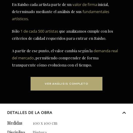
En Saisho cada artista parte de un
valor de firma
inicial,
determinado mediante el análisis de sus
fundamentales
artísticos
.
Sólo
1 de cada 500 artistas
que analizamos cumple con los
criterios de calidad requeridos para entrar en Saisho.
A partir de ese punto, el valor cambia según la
demanda real
del mercado
, permitiendo comprender de forma
transparente cómo evoluciona con el tiempo.
VER ANÁLISIS COMPLETO
DETALLES DE LA OBRA
Medidas
100 x 100 cm
Disciplina
Pintura