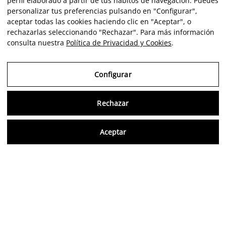
perfil elaborado a partir de tus hábitos de navegación. Puedes
personalizar tus preferencias pulsando en "Configurar",
aceptar todas las cookies haciendo clic en "Aceptar", o
rechazarlas seleccionando "Rechazar". Para más información
consulta nuestra
Política de Privacidad y Cookies
.
Configurar
Rechazar
Consu
Aceptar
À PROPOS DE SAISHO
ACQUÉREZ VOTRE ŒUVRE AVEC UN
CRITÈRE ARTISTIQUE ET FINANCIER —