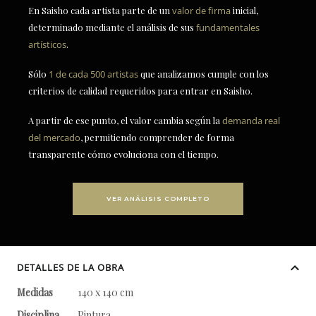
En Saisho cada artista parte de un
valor de firma
inicial,
determinado mediante el análisis de sus
fundamentales
artísticos
.
Sólo
1 de cada 500 artistas
que analizamos cumple con los
criterios de calidad requeridos para entrar en Saisho.
A partir de ese punto, el valor cambia según la
demanda real
del mercado
, permitiendo comprender de forma
transparente cómo evoluciona con el tiempo.
VER ANÁLISIS COMPLETO
DETALLES DE LA OBRA
Medidas
140 x 140 cm
Disciplina
Pintura