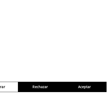
rar
Rechazar
Aceptar
Consul