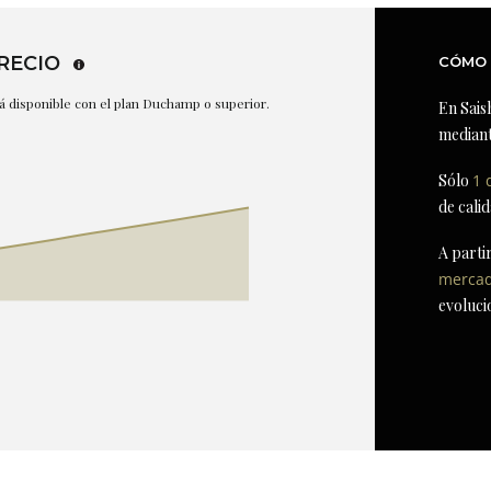
RECIO
CÓMO 
stá disponible con el plan Duchamp o superior.
En Sais
mediant
Sólo
1 
de cali
A parti
merca
evoluci