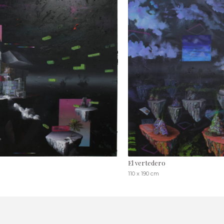
El vertedero
110 x 190 cm