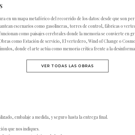
s
tura en un mapa metafórico del recorrido de los datos: desde que son pe
plantean escenarios como gasolineras, torres de control, fábricas o v
 funcionan como paisajes cerebrales donde la memoria se convierte en gr
s. Obras como Estación de servicio, El vertedero, Wind of Change o Cosmop
ímulos, donde el arte actúa como memoria crítica frente a la desinforma
VER TODAS LAS OBRAS
izado, embalaje a medida, y seguro hasta la entrega final.
ción que nos indiques.