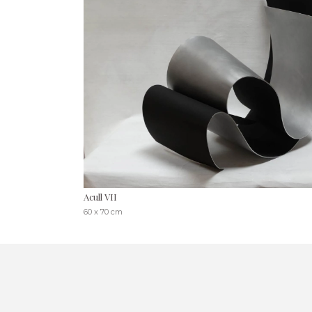
Acull VII
60 x 70 cm