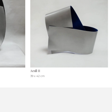
Acull II
39 x 42 cm