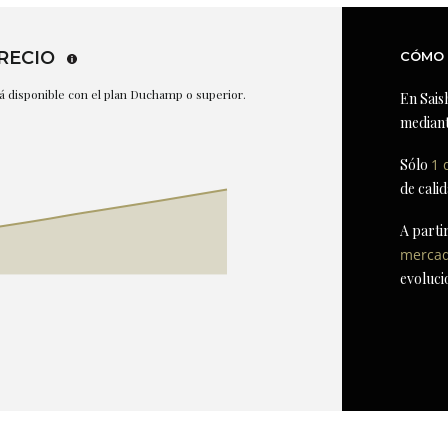
RECIO
CÓMO 
stá disponible con el plan Duchamp o superior.
En Sais
mediant
Sólo
1 
de cali
A parti
merca
evoluci