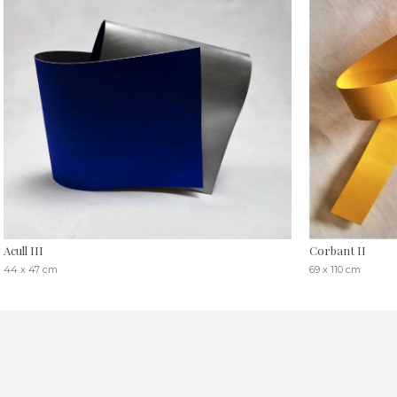
Acull III
Corbant II
44 x 47 cm
69 x 110 cm