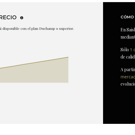
RECIO
CÓMO 
stá disponible con el plan Duchamp o superior.
En Sais
mediant
Sólo
1 
de cali
A parti
merca
evoluci