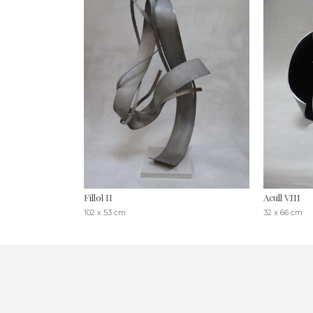
Fillol II
Acull VIII
102 x 53 cm
32 x 66 cm