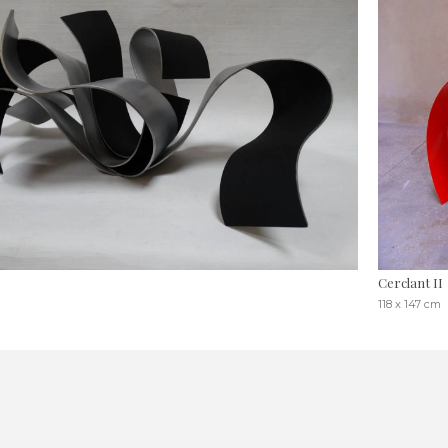
Cerclant II
118 x 147 cm