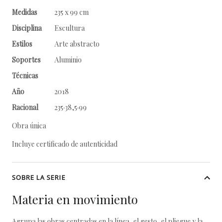
Medidas
235 x 99 cm
Disciplina
Escultura
Estilos
Arte abstracto
Soportes
Aluminio
Técnicas
Año
2018
Racional
235·38,5·99
Obra única
Incluye certificado de autenticidad
SOBRE LA SERIE
Materia en movimiento
Agrupa las obras centradas en la línea, el gesto, el pliegue y la