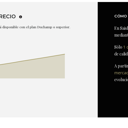
RECIO
CÓMO 
stá disponible con el plan Duchamp o superior.
En Sais
mediant
Sólo
1 
de cali
A parti
merca
evoluci