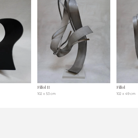
Fillol II
Fillol
102 x 53 cm
102 x 49 cm