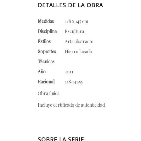
DETALLES DE LA OBRA
Medidas
118 x 147 cm
Disciplina
Escultura
Estilos
Arte abstracto
Soportes
Hierro lacado
Técnicas
Año
2011
Racional
118·147·55
Obra única
Incluye certificado de autenticidad
SOBRE LA SERIE