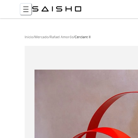
Inicio
/
Mercado
/
Rafael Amorós
/
Cerclant II