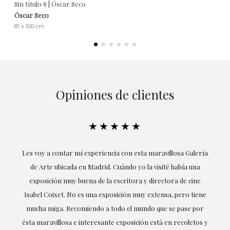
Sin título 8 | Óscar Seco
Óscar Seco
81 x 100 cm
Opiniones de clientes
★★★★★
ría
Excepcional. María me ha acompañado en todo momento en
la obtención de la obra y desde el inicio ha sabido entender
mis gustos y necesidades, la cercanía, la empatía y la
ne
profesionalidad han estado presentes en cada momento,
r
destacando (por supuesto) el amor y conocimiento sobre lo
s y
que habla: el arte.