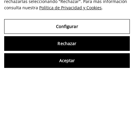
rechazarlas seleccionando "Rechazar". Para más información
consulta nuestra
Política de Privacidad y Cookies
.
Configurar
Rechazar
Consu
Aceptar
ES
Opiniones verificadas
5,0/5
Síguenos en redes