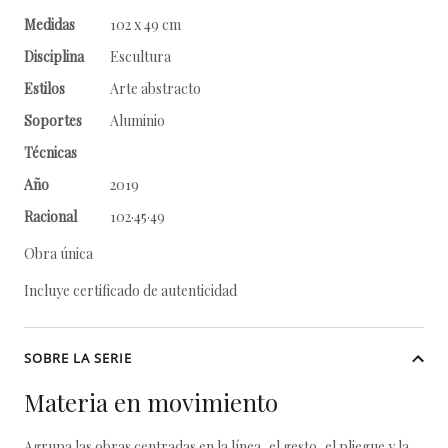
Medidas
102 x 49 cm
Disciplina
Escultura
Estilos
Arte abstracto
Soportes
Aluminio
Técnicas
Año
2019
Racional
102·45·49
Obra única
Incluye certificado de autenticidad
SOBRE LA SERIE
Materia en movimiento
Agrupa las obras centradas en la línea, el gesto, el pliegue y la