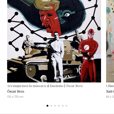
Arranquemos la máscara al fascismo | Óscar Seco
Citiz
Óscar Seco
Xavi 
170 x 170 cm
65 x 