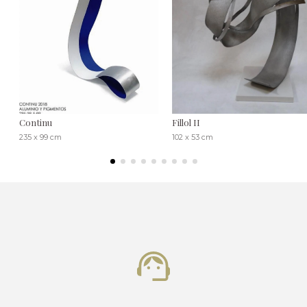
Continu
Fillol II
235 x 99 cm
102 x 53 cm