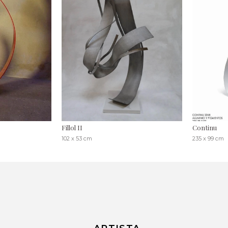
Fillol II
Continu
102 x 53 cm
235 x 99 cm