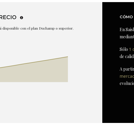
RECIO
CÓMO 
stá disponible con el plan Duchamp o superior.
En Sais
mediant
Sólo
1 
de cali
A parti
merca
evoluci