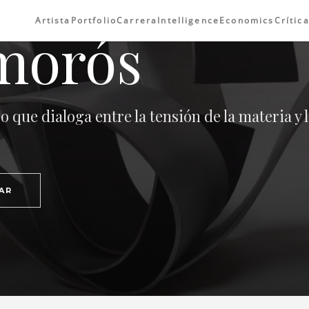
Artista
Portfolio
Carrera
Intelligence
Economics
Crític
morós
 que dialoga entre la tensión de la materia y 
AR