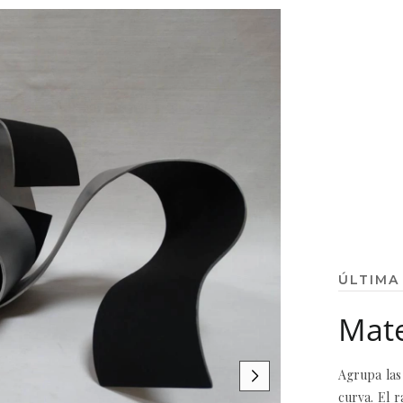
ÚLTIMA
Mate
Agrupa las 
curva. El r