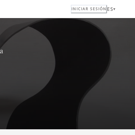
ES
a
INICIAR SESIÓN
la