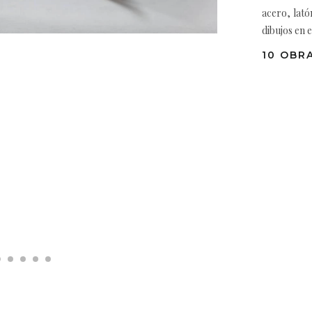
acero, lató
dibujos en e
10 OBRA