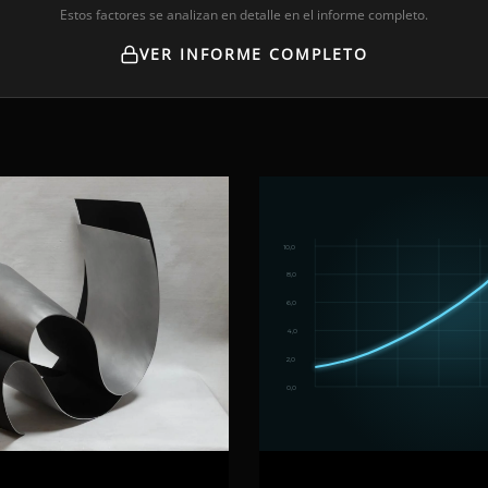
Estos factores se analizan en detalle en el informe completo.
VER INFORME COMPLETO
10,0
8,0
6,0
4,0
2,0
0,0