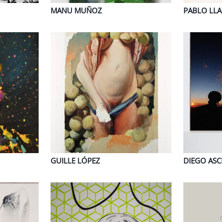
MANU
MUÑOZ
PABLO
LL
GUILLE
LÓPEZ
DIEGO
ASC