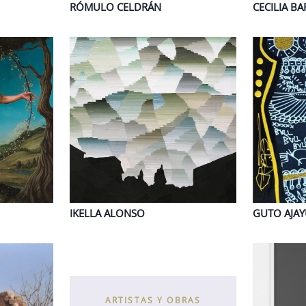
RÓMULO
CELDRÁN
CECILIA
BA
IKELLA
ALONSO
GUTO
AJA
ARTISTAS Y OBRAS