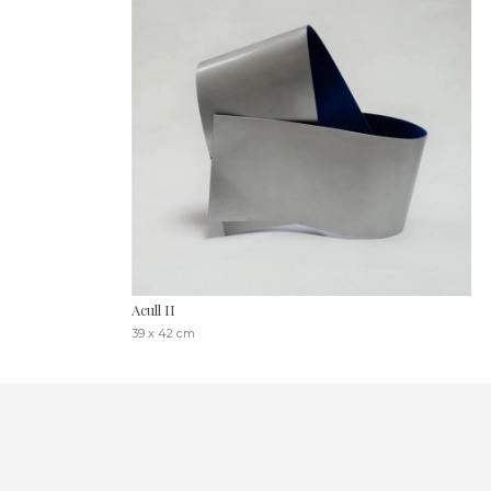
Acull II
39 x 42 cm