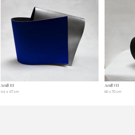
Acull III
Acull VII
44 x 47 cm
60 x 70 cm