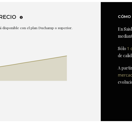
RECIO
CÓMO 
stá disponible con el plan Duchamp o superior.
En Sais
mediant
Sólo
1 
de cali
A parti
merca
evoluci