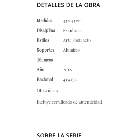
DETALLES DE LA OBRA
Medidas
43 x 43 cm
Disciplina
Escultura
Estilos
Arte abstracto
Soportes
Aluminio
Técnicas
Año
2018
Racional
43·43·32
Obra única
Incluye certificado de autenticidad
SOBRE LA SERIE