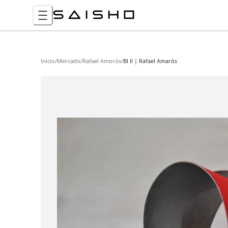
Inicio
/
Mercado
/
Rafael Amorós
/
BI II | Rafael Amarós