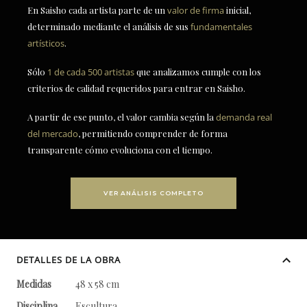
En Saisho cada artista parte de un
valor de firma
inicial,
determinado mediante el análisis de sus
fundamentales
artísticos
.
Sólo
1 de cada 500 artistas
que analizamos cumple con los
criterios de calidad requeridos para entrar en Saisho.
A partir de ese punto, el valor cambia según la
demanda real
del mercado
, permitiendo comprender de forma
transparente cómo evoluciona con el tiempo.
VER ANÁLISIS COMPLETO
DETALLES DE LA OBRA
Medidas
48 x 58 cm
Disciplina
Escultura