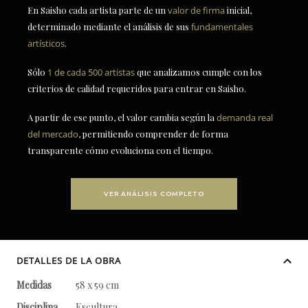
En Saisho cada artista parte de un
valor de firma
inicial,
determinado mediante el análisis de sus
fundamentales
artísticos
.
Sólo
1 de cada 500 artistas
que analizamos cumple con los
criterios de calidad requeridos para entrar en Saisho.
A partir de ese punto, el valor cambia según la
demanda real
del mercado
, permitiendo comprender de forma
transparente cómo evoluciona con el tiempo.
VER ANÁLISIS COMPLETO
DETALLES DE LA OBRA
Medidas
58 x 59 cm
Disciplina
Escultura