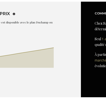
PRIX
COMME
re est disponible avec le plan Duchamp ou
Chez Sa
détermi
Seul
1 
qualité
À parti
march
évoluti