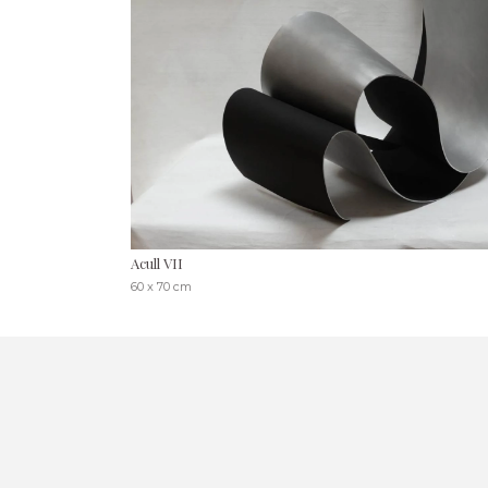
Acull VII
60 x 70 cm