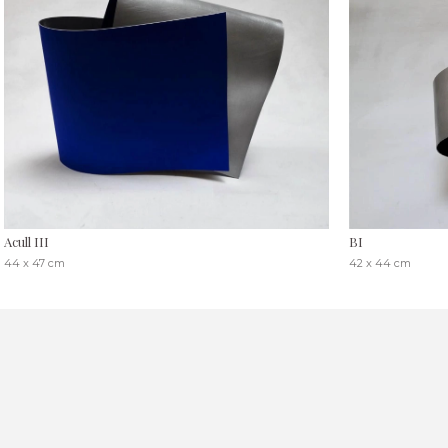
Acull III
BI
44 x 47 cm
42 x 44 cm