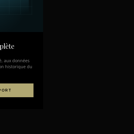
plète
lé, aux données
on historique du
PPORT