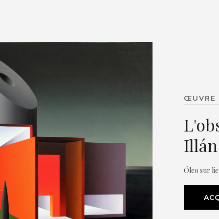
ŒUVRE 
L'ob
Illá
Óleo sur li
ACQ