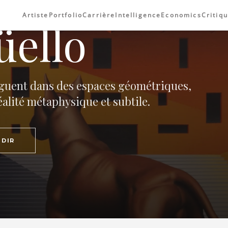
Artiste
Portfolio
Carrière
Intelligence
Economics
Critiq
üello
uguent dans des espaces géométriques,
alité métaphysique et subtile.
DIR