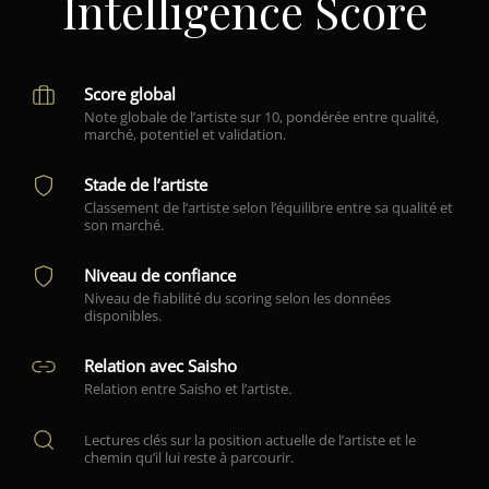
Intelligence Score
Score global
Note globale de l’artiste sur 10, pondérée entre qualité,
marché, potentiel et validation.
Stade de l’artiste
Classement de l’artiste selon l’équilibre entre sa qualité et
son marché.
Niveau de confiance
Niveau de fiabilité du scoring selon les données
disponibles.
Relation avec Saisho
Relation entre Saisho et l’artiste.
Lectures clés sur la position actuelle de l’artiste et le
chemin qu’il lui reste à parcourir.