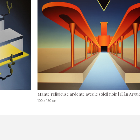
Mante religieuse ardente avec le soleil noir | Illán Argue
100 x 130 cm