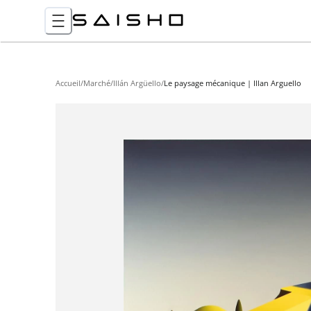
Accueil
/
Marché
/
Illán Argüello
/
Le paysage mécanique | Illan Arguello