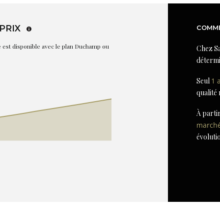
PRIX
COMME
re est disponible avec le plan Duchamp ou
Chez Sa
détermi
Seul
1 
qualité
À parti
march
évoluti