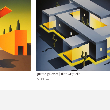
Quatre galeries | Illan Arguello
65 x 81 cm