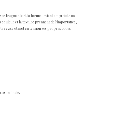
ie se fragmente et la forme devient empreinte ou
 La couleur et la texture prennent de l'importance,
ste révise et met en tension ses propres codes
aison finale.