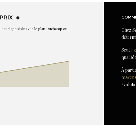
PRIX
COMME
re est disponible avec le plan Duchamp ou
Chez Sa
détermi
Seul
1 
qualité
À parti
march
évoluti