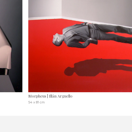
Morpheus | Illán Arguello
54 x 81 cm