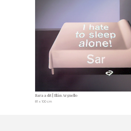
Sara a dit | Illán Arguello
81 x 100 cm