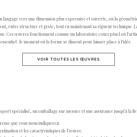
 son langage vers une dimension plus expressive et ouverte, où la géométr
cident, entre structure et geste, tout en maintenant sa rigueur technique.
anique. Ces œuvres fonctionnent comme un laboratoire conceptuel où l'arti
ssentiel : le moment où la forme se dissout pour laisser place à l'idée.
VOIR TOUTES LES ŒUVRES
ort spécialisé, un emballage sur mesure et une assurance jusqu'à la livr
resse que vous nous indiquerez.
destination et les caractéristiques de l'œuvre.