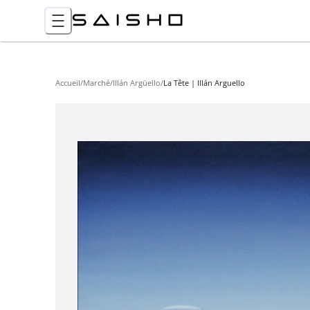
Accueil
/
Marché
/
Illán Argüello
/
La Tête | Illán Arguello