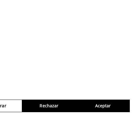
rar
Rechazar
Aceptar
Consul