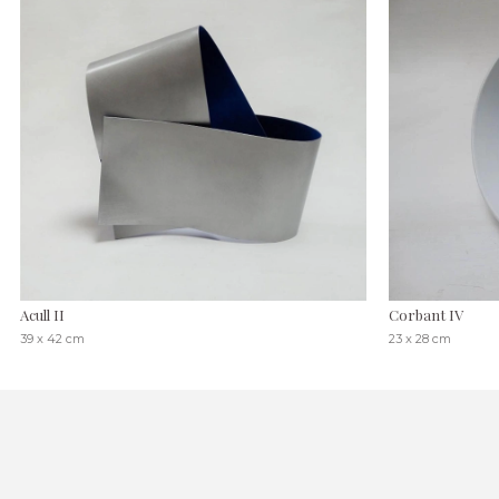
Acull II
Corbant IV
39 x 42 cm
23 x 28 cm