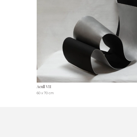
Acull VII
60 x 70 cm