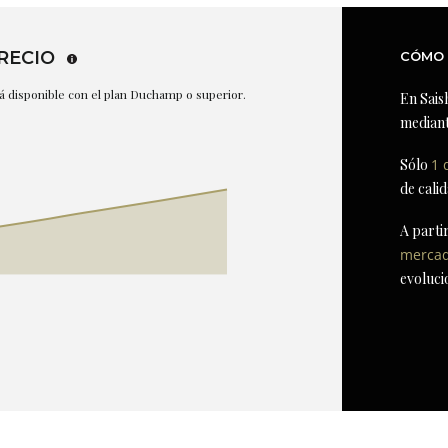
RECIO
CÓMO 
stá disponible con el plan Duchamp o superior.
En Sais
mediant
Sólo
1 
de cali
A parti
merca
evoluci