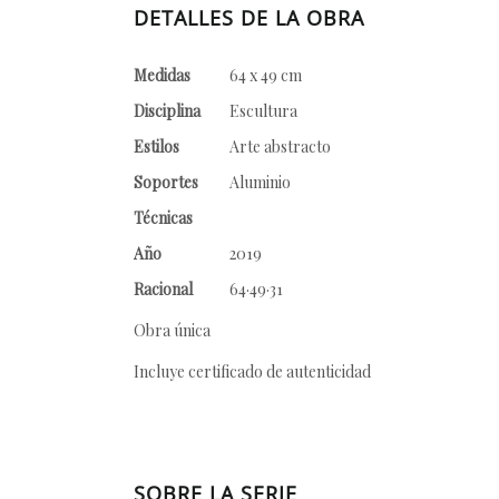
DETALLES DE LA OBRA
Medidas
64 x 49 cm
Disciplina
Escultura
Estilos
Arte abstracto
Soportes
Aluminio
Técnicas
Año
2019
Racional
64·49·31
Obra única
Incluye certificado de autenticidad
SOBRE LA SERIE