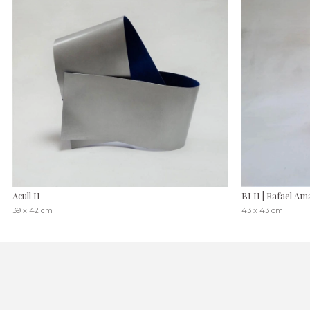
Acull II
BI II | Rafael A
39 x 42 cm
43 x 43 cm