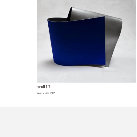
Acull III
44 x 47 cm