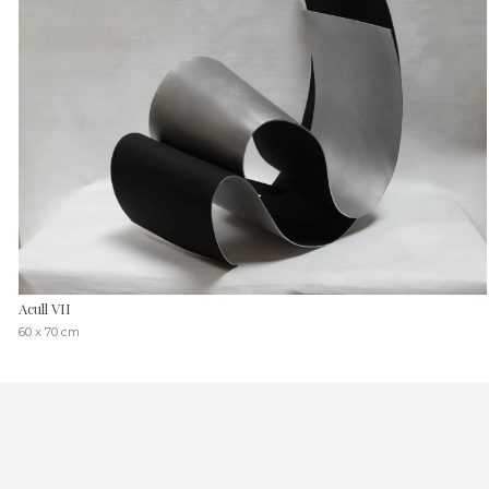
Acull VII
60 x 70 cm