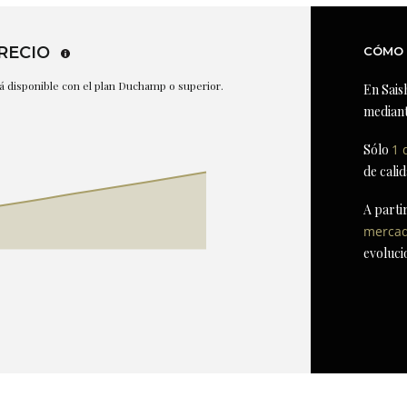
RECIO
CÓMO 
stá disponible con el plan Duchamp o superior.
En Sais
mediant
Sólo
1 
de cali
A parti
merca
evoluci