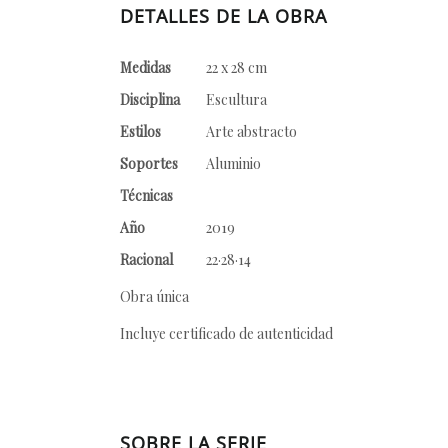
DETALLES DE LA OBRA
Medidas
22 x 28 cm
Disciplina
Escultura
Estilos
Arte abstracto
Soportes
Aluminio
Técnicas
Año
2019
Racional
22·28·14
Obra única
Incluye certificado de autenticidad
SOBRE LA SERIE