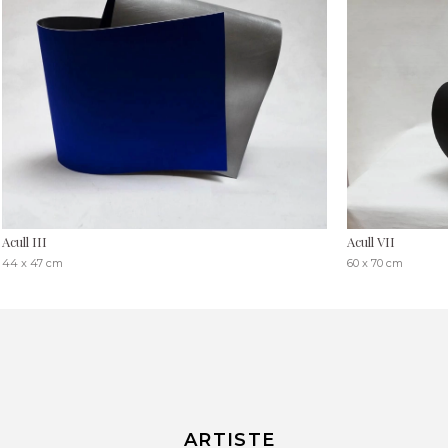
Acull III
Acull VII
44 x 47 cm
60 x 70 cm
ARTISTE