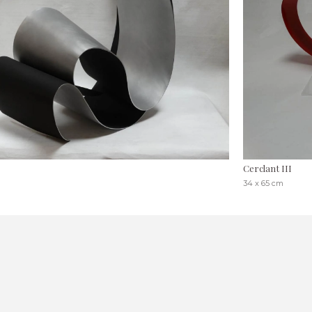
Cerclant III
34 x 65 cm