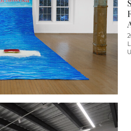
2
L
U