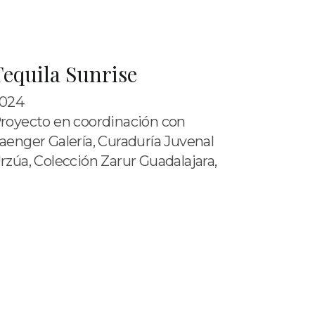
Tequila Sunrise
024
royecto en coordinación con
aenger Galería, Curaduría Juvenal
rzúa, Colección Zarur Guadalajara,