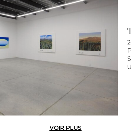
2
P
S
U
VOIR PLUS