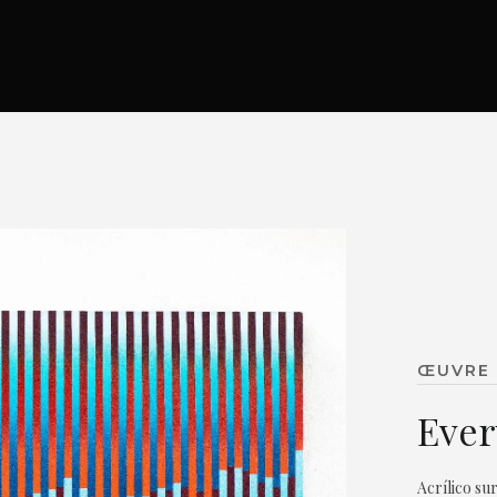
ŒUVRE 
Ever
Acrílico sur