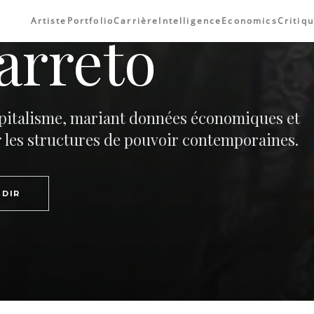
Artiste
Portfolio
Carrière
Intelligence
Economics
Critiq
arreto
apitalisme, mariant données économiques et
r les structures de pouvoir contemporaines.
DIR