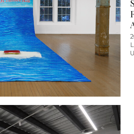
2
L
U