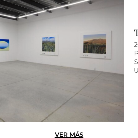
2
P
S
U
VER MÁS