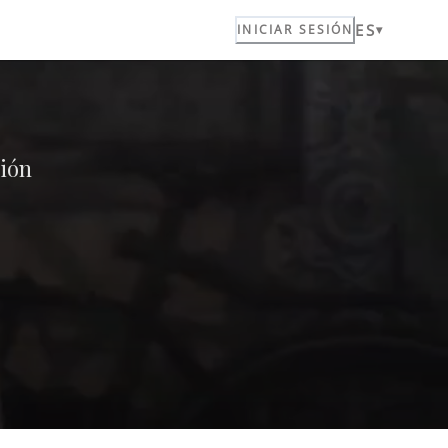
ES
a
INICIAR SESIÓN
ción