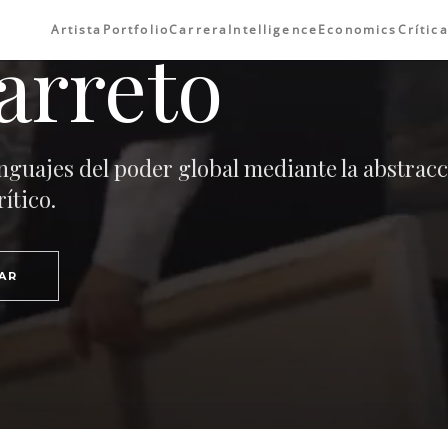
Artista
Portfolio
Carrera
Intelligence
Economics
Crític
arreto
nguajes del poder global mediante la abstrac
ítico.
AR