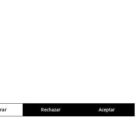
rar
Rechazar
Aceptar
Consul