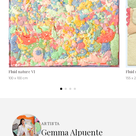
Fluid nature VI
Fluid
100 x 100 cm
155 x 
ARTISTA
Gemma Alpuente