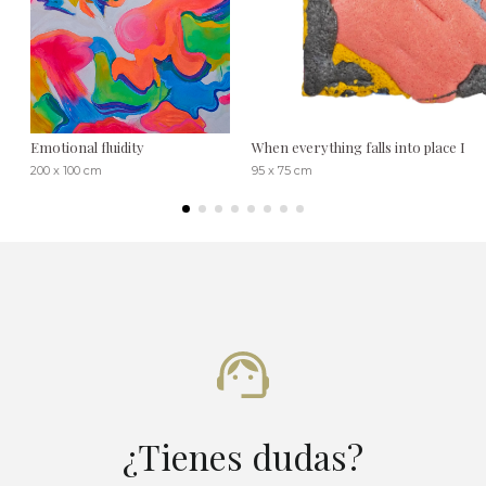
Emotional fluidity
When everything falls into place I
200 x 100 cm
95 x 75 cm
¿Tienes dudas?