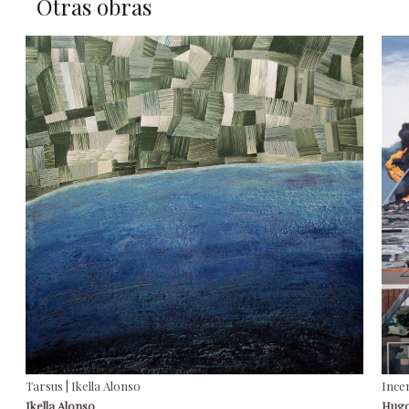
Otras obras
Tarsus | Ikella Alonso
Ince
Ikella Alonso
Hugo