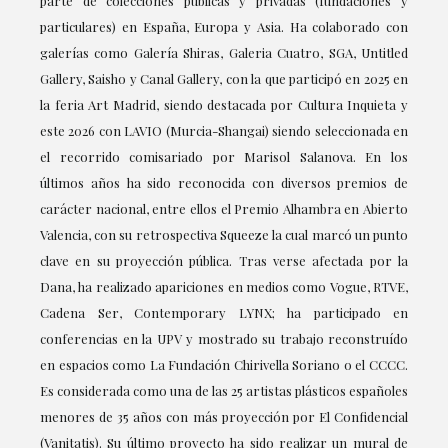
parte de colecciones públicas y privadas (fundaciones y
particulares) en España, Europa y Asia. Ha colaborado con
galerías como Galería Shiras, Galeria Cuatro, SGA, Untitled
Gallery, Saisho y Canal Gallery, con la que participó en 2025 en
la feria Art Madrid, siendo destacada por Cultura Inquieta y
este 2026 con LAVIO (Murcia-Shangai) siendo seleccionada en
el recorrido comisariado por Marisol Salanova. En los
últimos años ha sido reconocida con diversos premios de
carácter nacional, entre ellos el Premio Alhambra en Abierto
Valencia, con su retrospectiva Squeeze la cual marcó un punto
clave en su proyección pública. Tras verse afectada por la
Dana, ha realizado apariciones en medios como Vogue, RTVE,
Cadena Ser, Contemporary LYNX; ha participado en
conferencias en la UPV y mostrado su trabajo reconstruído
en espacios como La Fundación Chirivella Soriano o el CCCC.
Es considerada como una de las 25 artistas plásticos españoles
menores de 35 años con más proyección por El Confidencial
(Vanitatis). Su último proyecto ha sido realizar un mural de