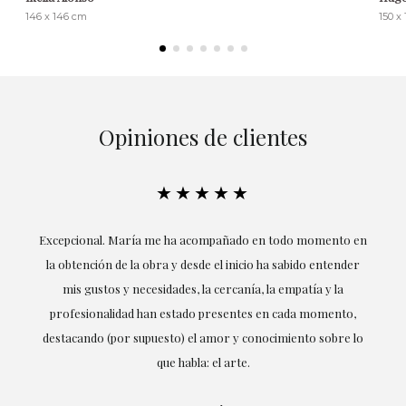
146 x 146 cm
150 x
Opiniones de clientes
★★★★★
ría
Excepcional. María me ha acompañado en todo momento en
la obtención de la obra y desde el inicio ha sabido entender
mis gustos y necesidades, la cercanía, la empatía y la
ne
profesionalidad han estado presentes en cada momento,
r
destacando (por supuesto) el amor y conocimiento sobre lo
s y
que habla: el arte.
 en