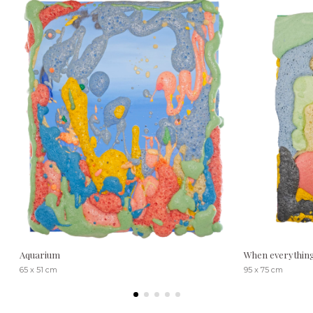
Aquarium
When everything f
65 x 51 cm
95 x 75 cm