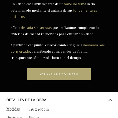
En Saisho cada artista parte de un
valor de firma
inicial,
determinado mediante el análisis de sus
fundamentales
artísticos
.
Sólo
1 de cada 500 artistas
que analizamos cumple con los
criterios de calidad requeridos para entrar en Saisho.
A partir de ese punto, el valor cambia según la
demanda real
del mercado
, permitiendo comprender de forma
transparente cómo evoluciona con el tiempo.
VER ANÁLISIS COMPLETO
DETALLES DE LA OBRA
Medidas
116 x 195 cm
Disciplina
Pintura