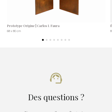
Prototype Origine | Carlos I. Faura
É
68 x 80 cm
8
Des questions ?