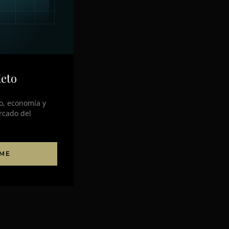
leto
do, economía y
rcado del
RME