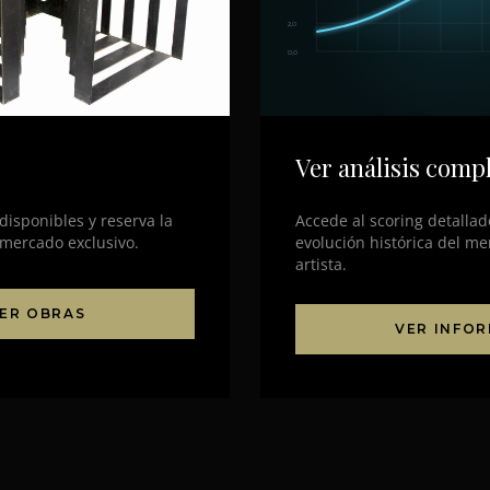
2,0
0,0
Ver análisis comp
isponibles y reserva la
Accede al scoring detalla
 mercado exclusivo.
evolución histórica del me
artista.
ER OBRAS
VER INFO