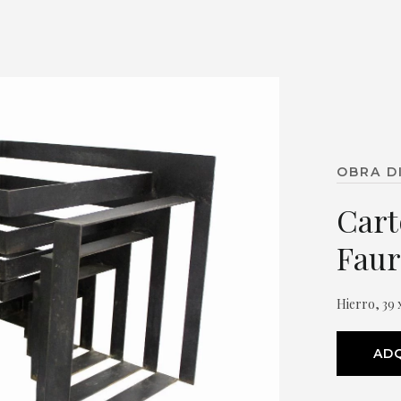
OBRA D
Carto
Faur
Hierro, 39 
ADQ