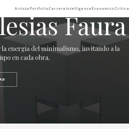
Artista
Portfolio
Carrera
Intelligence
Economics
Crític
lesias Faura
 la energía del minimalismo, invitando a la
empo en cada obra.
AR