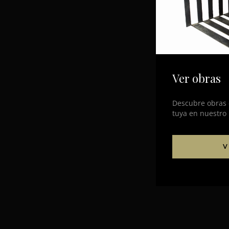
Ver obras
Descubre obras d
tuya en nuestro
V