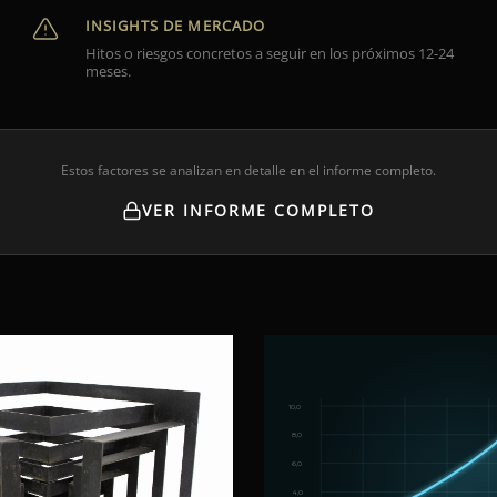
INSIGHTS DE MERCADO
Hitos o riesgos concretos a seguir en los próximos 12-24
meses.
Estos factores se analizan en detalle en el informe completo.
VER INFORME COMPLETO
10,0
8,0
6,0
4,0