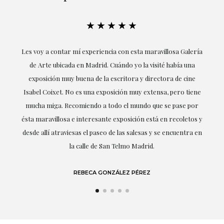
★★★★★
ría
Excepcional. María me ha acompañado en todo momento en
la obtención de la obra y desde el inicio ha sabido entender
mis gustos y necesidades, la cercanía, la empatía y la
ne
profesionalidad han estado presentes en cada momento,
r
destacando (por supuesto) el amor y conocimiento sobre lo
s y
que habla: el arte.
 en
LAURA GUTIÉRREZ