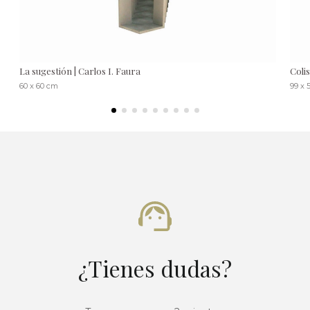
La sugestión | Carlos I. Faura
Colis
60 x 60 cm
99 x 
¿Tienes dudas?