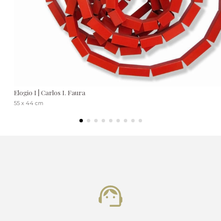
Elogio I | Carlos I. Faura
55 x 44 cm