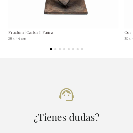
Fractum | Carlos I. Faura
Cor-
28 x 44 cm
30 x 
¿Tienes dudas?