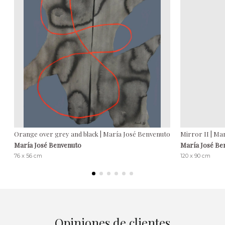
Orange over grey and black | María José Benvenuto
Mirror II | Ma
María José Benvenuto
María José Be
76 x 56 cm
120 x 90 cm
Opiniones de clientes