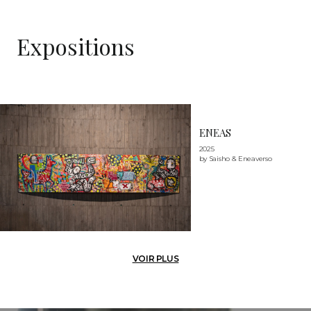
Expositions
ENEAS
2025
by Saisho & Eneaverso
VOIR PLUS