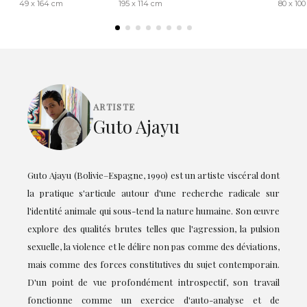
49 x 164 cm
195 x 114 cm
80 x 10
ARTISTE
Guto Ajayu
Guto Ajayu (Bolivie–Espagne, 1990) est un artiste viscéral dont
la pratique s'articule autour d'une recherche radicale sur
l'identité animale qui sous-tend la nature humaine. Son œuvre
explore des qualités brutes telles que l'agression, la pulsion
sexuelle, la violence et le délire non pas comme des déviations,
mais comme des forces constitutives du sujet contemporain.
D'un point de vue profondément introspectif, son travail
fonctionne comme un exercice d'auto-analyse et de