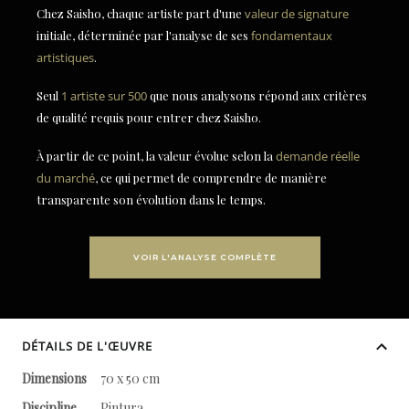
Chez Saisho, chaque artiste part d'une
valeur de signature
initiale, déterminée par l'analyse de ses
fondamentaux
artistiques
.
Seul
1 artiste sur 500
que nous analysons répond aux critères
de qualité requis pour entrer chez Saisho.
À partir de ce point, la valeur évolue selon la
demande réelle
du marché
, ce qui permet de comprendre de manière
transparente son évolution dans le temps.
VOIR L'ANALYSE COMPLÈTE
DÉTAILS DE L'ŒUVRE
Dimensions
70 x 50 cm
Discipline
Pintura