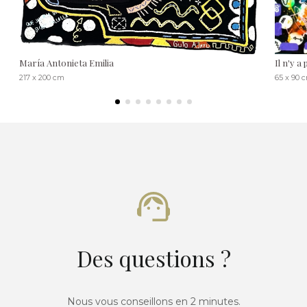
María Antonieta Emilia
Il n'y a 
217 x 200 cm
65 x 90 
Des questions ?
Nous vous conseillons en 2 minutes.