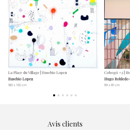
La Place du Village | Eusebio Lopez
Cobogó #2 | H
Eusebio Lopez
Hugo Robledo
180 x 150 cm
99 x 81 cm
Avis clients