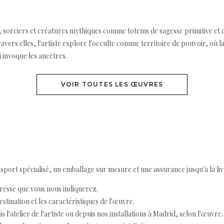
sorciers et créatures mythiques comme totems de sagesse primitive et de 
 travers elles, l'artiste explore l'occulte comme territoire de pouvoir, où la 
 invoque les ancêtres.
VOIR TOUTES LES ŒUVRES
ort spécialisé, un emballage sur mesure et une assurance jusqu'à la livr
resse que vous nous indiquerez.
destination et les caractéristiques de l'œuvre.
 l'atelier de l'artiste ou depuis nos installations à Madrid, selon l'œuvre.