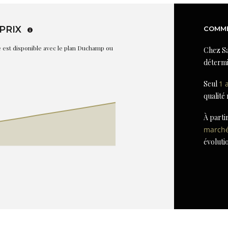
PRIX
COMME
re est disponible avec le plan Duchamp ou
Chez Sa
détermi
Seul
1 
qualité
À parti
march
évoluti