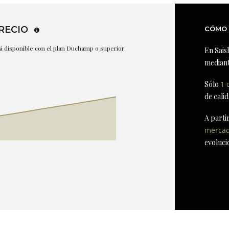
RECIO
CÓMO 
stá disponible con el plan Duchamp o superior.
En Sais
mediant
Sólo
1 
de cali
A parti
merca
evoluci