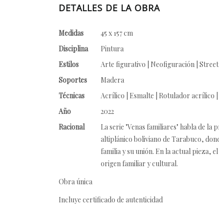
DETALLES DE LA OBRA
Medidas
45 x 157 cm
Disciplina
Pintura
Estilos
Arte figurativo | Neofiguración | Street
Soportes
Madera
Técnicas
Acrílico | Esmalte | Rotulador acrílico 
Año
2022
Racional
La serie "Venas familiares" habla de la 
altiplánico boliviano de Tarabuco, dond
familia y su unión. En la actual pieza,
origen familiar y cultural.
Obra única
Incluye certificado de autenticidad