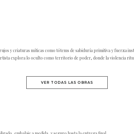
jos y criaturas míticas como tótems de sabiduría primitiva y fuerza insti
el artista explora lo oculto como territorio de poder, donde la violencia rit
VER TODAS LAS OBRAS
izado, embalaje a medida, y seguro hasta la entrega final.