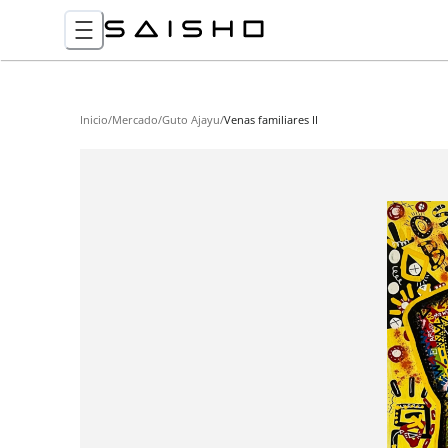
Inicio
/
Mercado
/
Guto Ajayu
/
Venas familiares II