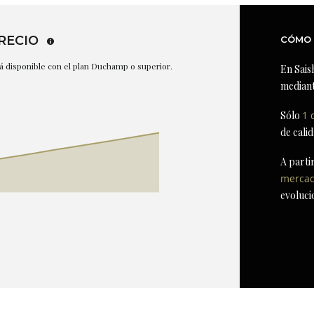
RECIO
CÓMO 
stá disponible con el plan Duchamp o superior.
En Sais
mediant
Sólo
1 
de cali
A parti
merca
evoluci