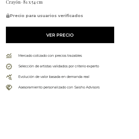
Crayón · 81 x 54 cm
Precio para usuarios verificados
VER PRECIO
Mercado cotizado con precios trazables
Selección de artistas validados por criterio experto
Evolución de valor basada en demanda real
Asesoramiento personalizado con Saisho Advisors