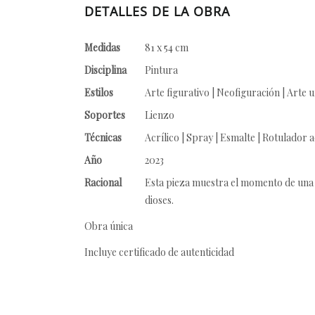
DETALLES DE LA OBRA
Medidas
81 x 54 cm
Disciplina
Pintura
Estilos
Arte figurativo | Neofiguración | Arte 
Soportes
Lienzo
Técnicas
Acrílico | Spray | Esmalte | Rotulador a
Año
2023
Racional
Esta pieza muestra el momento de una c
dioses.
Obra única
Incluye certificado de autenticidad