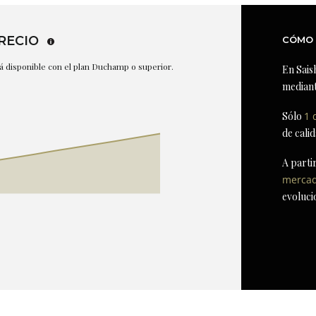
RECIO
CÓMO 
stá disponible con el plan Duchamp o superior.
En Sais
mediant
Sólo
1 
de cali
A parti
merca
evoluci